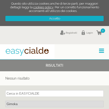
Questo sito utilizza cookies anche di terze parti, per maggiori
dettagli leggi la
cookies policy
. Per un corretto funzionamento
acconsenti all'utilizzo dei cookies.
Accetto
0
Registrati
Login
RISULTATI
Nessun risultato