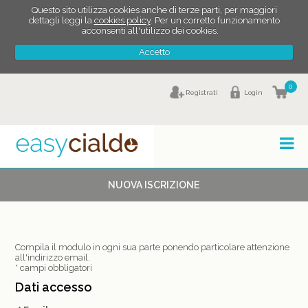
Questo sito utilizza cookies anche di terze parti, per maggiori
dettagli leggi la
cookies policy
. Per un corretto funzionamento
acconsenti all'utilizzo dei cookies.
Accetto
0
Registrati
Login
NUOVA ISCRIZIONE
Compila il modulo in ogni sua parte ponendo particolare attenzione
all'indirizzo email.
* campi obbligatori
Dati accesso