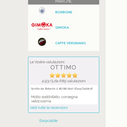
MARCHE
BORBONE
GIMOKA
CAFFE VERGNANO
Le Vostre valutazioni:
OTTIMO
4,93/5 da 689 valutazioni
Scritto da Roberto il 26/08/2017 (
EasyCialde.it
)
Molto soddisfatto, consegna
velocissima.
Vedi tutte le recensioni
Easycialde