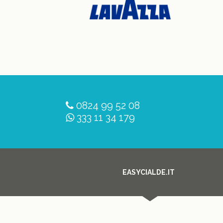
0824 99 52 08
333 11 34 179
EASYCIALDE.IT