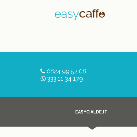
0824 99 52 08
333 11 34 179
EASYCIALDE.IT