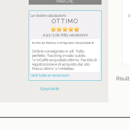
MARCHE
Le Vostre valutazioni:
OTTIMO
4,93/5 da 689 valutazioni
Scritto da Matteo il 07/09/2017 (
EasyCialde.it
)
Ordine consegnato in 48. Tutto
perfetto. Tracking inviato subito.
\r\nCaffè acquistato ottimo. Facilità di
registrazione e di acquisto dal sito.
Prezzi ottimi.\r\nMatteo.
Vedi tutte le recensioni
Risult
Easycialde