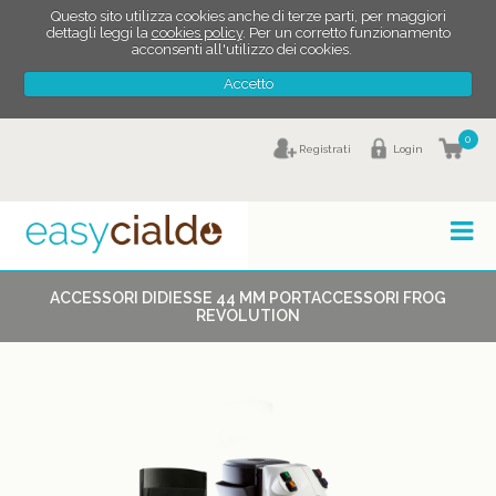
Questo sito utilizza cookies anche di terze parti, per maggiori
dettagli leggi la
cookies policy
. Per un corretto funzionamento
acconsenti all'utilizzo dei cookies.
Accetto
0
Registrati
Login
ACCESSORI DIDIESSE 44 MM PORTACCESSORI FROG
REVOLUTION