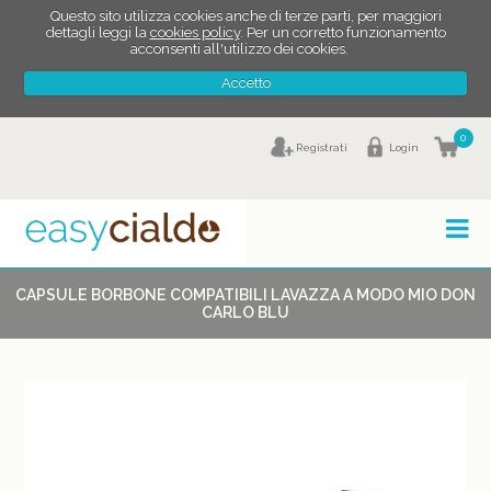
Questo sito utilizza cookies anche di terze parti, per maggiori
dettagli leggi la
cookies policy
. Per un corretto funzionamento
acconsenti all'utilizzo dei cookies.
Accetto
0
Registrati
Login
CAPSULE BORBONE COMPATIBILI LAVAZZA A MODO MIO DON
CARLO BLU