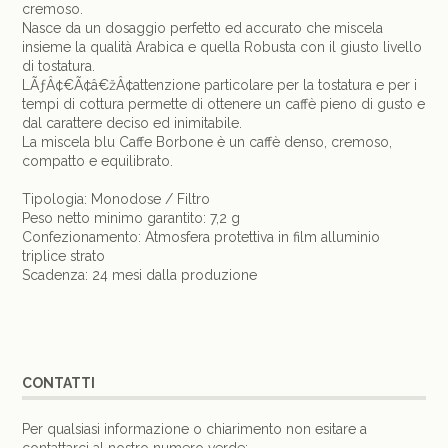
cremoso.
Nasce da un dosaggio perfetto ed accurato che miscela
insieme la qualità Arabica e quella Robusta con il giusto livello
di tostatura.
LÃƒÂ¢€Ã¢â€žÂ¢attenzione particolare per la tostatura e per i
tempi di cottura permette di ottenere un caffè pieno di gusto e
dal carattere deciso ed inimitabile.
La miscela blu Caffe Borbone è un caffè denso, cremoso,
compatto e equilibrato.
Tipologia: Monodose / Filtro
Peso netto minimo garantito: 7,2 g
Confezionamento: Atmosfera protettiva in film alluminio
triplice strato
Scadenza: 24 mesi dalla produzione
CONTATTI
Per qualsiasi informazione o chiarimento non esitare a