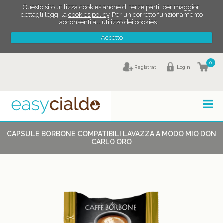
Questo sito utilizza cookies anche di terze parti, per maggiori
dettagli leggi la
cookies policy
. Per un corretto funzionamento
acconsenti all'utilizzo dei cookies.
Accetto
0
Registrati
Login
CAPSULE BORBONE COMPATIBILI LAVAZZA A MODO MIO DON
CARLO ORO